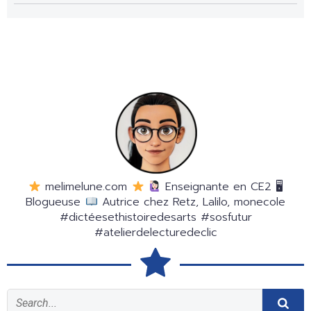
melimelune.com
Enseignante en CE2 🖥
Blogueuse
Autrice chez Retz, Lalilo, monecole
#dictéesethistoiredesarts #sosfutur
#atelierdelecturedeclic