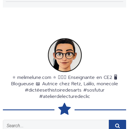
⭐️ melimelune.com ⭐️ 🙋🏻‍♀️ Enseignante en CE2 🖥
Blogueuse 📖 Autrice chez Retz, Lalilo, monecole
#dictéesethistoiredesarts #sosfutur
#atelierdelecturedeclic