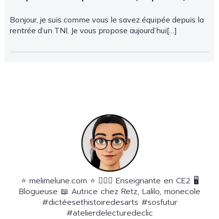
Bonjour, je suis comme vous le savez équipée depuis la
rentrée d’un TNI. Je vous propose aujourd’hui[…]
⭐️ melimelune.com ⭐️ 🙋🏻‍♀️ Enseignante en CE2 🖥
Blogueuse 📖 Autrice chez Retz, Lalilo, monecole
#dictéesethistoiredesarts #sosfutur
#atelierdelecturedeclic