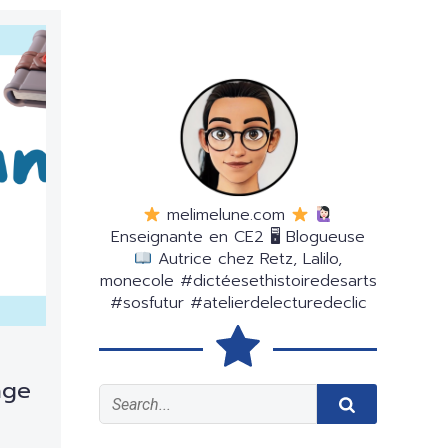
melimelune.com
Enseignante en CE2 🖥 Blogueuse
Autrice chez Retz, Lalilo,
monecole #dictéesethistoiredesarts
#sosfutur #atelierdelecturedeclic
age