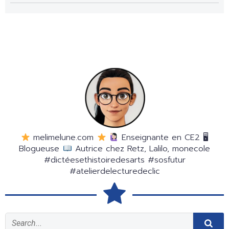
melimelune.com
Enseignante en CE2 🖥
Blogueuse
Autrice chez Retz, Lalilo, monecole
#dictéesethistoiredesarts #sosfutur
#atelierdelecturedeclic