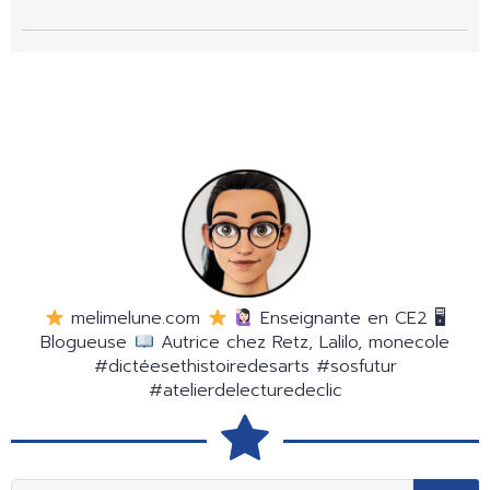
melimelune.com
Enseignante en CE2 🖥
Blogueuse
Autrice chez Retz, Lalilo, monecole
#dictéesethistoiredesarts #sosfutur
#atelierdelecturedeclic