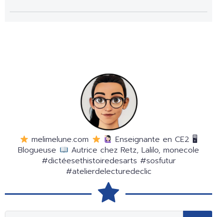
melimelune.com
Enseignante en CE2 🖥
Blogueuse
Autrice chez Retz, Lalilo, monecole
#dictéesethistoiredesarts #sosfutur
#atelierdelecturedeclic