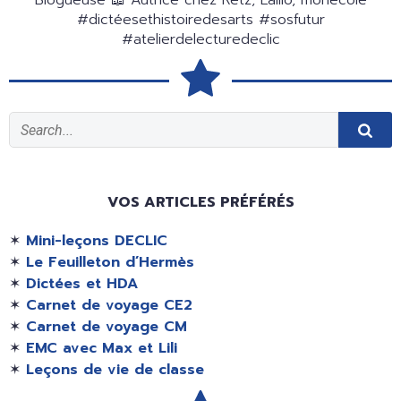
Blogueuse 📖 Autrice chez Retz, Lalilo, monecole
#dictéesethistoiredesarts #sosfutur
#atelierdelecturedeclic
VOS ARTICLES PRÉFÉRÉS
✶
Mini-leçons DECLIC
✶
Le Feuilleton d’Hermès
✶
Dictées et HDA
✶
Carnet de voyage CE2
✶
Carnet de voyage CM
✶
EMC avec Max et Lili
✶
Leçons de vie de classe