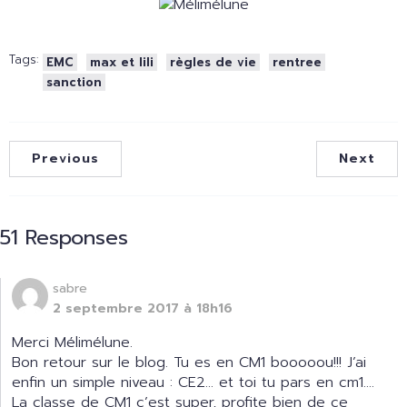
Tags:
EMC
max et lili
règles de vie
rentree
sanction
Previous
Next
51 Responses
sabre
2 septembre 2017 à 18h16
Merci Mélimélune.
Bon retour sur le blog. Tu es en CM1 booooou!!! J’ai
enfin un simple niveau : CE2… et toi tu pars en cm1….
La classe de CM1 c’est super, profite bien de ce